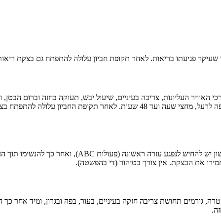
ותר שעיקר פגיעתו בריאות. לאחר תקופת חביון עלולה להתפתח גם בצקת ריאות
רכי האוויר העליונות, צריבה בעיניים, שיעול יבש, תעוקה בחזה וברום הבט
תבוא תקופת חביון שאין לה סימנים מיוחדים, והיא תיארך לפי מידת החשיפה לרעל, מחצ
הטיפול היעיל ביותר הוא מיגון במסכת אב"כ. אין טיפול מי
יחמירו את הבצקת. אין צורך בטיהור (די בהפשטה).
רה, גורמים תחושת צריבה חזקה בעיניים, בעור, בפה ובגרון, ומיד אחר כך ד
ה.