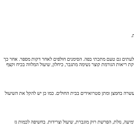
.
ן, ולעתים גם טעם מתכתי בפה. הסימנים חולפים לאחר דקות מספר. אחר כך
י שעה ועד 48 שעות. לאחר תקופת החביון עלולה להתפתח בצקת ריאות הגורמת קוצר נשימה מתגבר, כיחלון, שיעול המלווה בכיח וקצף
וחד: בשלב הראשון יש להחיש לנפגע עזרה ראשונה (פעולות ABC), ואחר כך להנשימו תוך העשרה בחמצן ומתן סטרואידים בבית החולים. כמו כן יש להקל את השיעול
מיעה, נזלת, הפרשת רוק מוגברת, שיעול וצרידות. בחשיפה לכמות גז