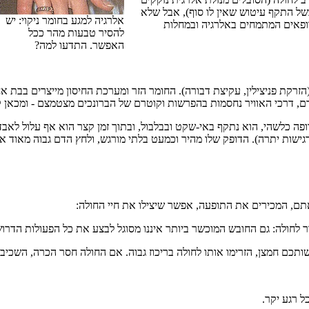
ל התקף עיטוש שאין לו סוף), אבל שלא
אלרגיה למגע בחומר ניקוי: יש
רופאים המתמחים באלרגיה ובמחלות
להסיר טבעות מהר ככל
האפשר. התדעו למה?
רקת פניצילין, עקיצת דבורה). החומר הזר ומערכת החיסון מייצרים בבת א
דם, דרכי האוויר נחסמות בהפרשות וקוטרם של הברונכים מצטמצם - ומכאן ק
פה כלשהי, הוא נתקף באי-שקט ובבלבול, ובתוך זמן קצר הוא אף עלול לאב
ות יתרה). הדופק שלו מהיר וכמעט בלתי מורגש, ולחץ הדם גבוה מאוד או נמ
ם, המכירים את התופעה, אפשר שיצילו את חיי החולה:
 לחולה: גם החובש המוכשר ביותר איננו מסוגל לבצע את כל הפעולות הדרוש
תכם חמצן, הזרימו אותו לחולה בריכוז גבוה. אם החולה חסר הכרה, השכיבו 
 רגע יקר.