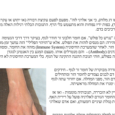
ג מלוח), כי אני אלרגי לזה". מפעם לפעם עקיצת דבורה (או יתוש או עקרב
וד), כפות ידיו נפוחות והוא מתעטש בלי הרף. התגובות הבלתי רגילות האלה
רכיבים בדם.
 "נגרש כל פולש". אם חומר חלבוני זר חודר לגוף, בעיקר דרך דרכי הנשימה
ירה: הם מנסים לזהות את הפולש. אלא ש"הזיהוי הפלילי" הזה נמשך זמן-מה
ותגובת תאי החיסון של הגוף איטית אם מדובר בחדירה ראשונה של החומר הזר. לאחר שהמערכת החיסונית (Immune System) מזהה את הח
אותו כחומר חלבוני זר (אנטיגן), היא מפעילה תאים מיוחדים - הלא הם הנוגדנים (Antibody) - והם מנטרלים אותו. מעצם המגע בין האנטיגן לנוגדן
פולש, וזוהי תגובת ההגנה התקינה של הגוף. בלי המערכת החיסונית לא היי
דרה מבוקרת של חומר זר לגוף - חידקים
קה ואם בשתייה. תאי דם לבנים נצמדים לחומר הזר ומתחילים
ורם הזר, מפני המחלה. אם יחדור עתה לגוף
הם ימגרו את המחלה מראשיתה.
לא הובררה, תגובותיה מוגזמות - ואו אז
החומר הגורם לאלרגיה פועל על רירית האף,
(נזלת ועיניים דומעות), ואם אדם שאלרגי
רב לחולה (הסובלים מנזלת אלרגית נזקקים