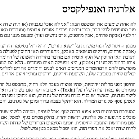
אלרגיה ואנפילקסיס
לא אחת שומעים את המשפט הבא: "אני לא אוכל עגבניות (או תות שדה או ד
פניו מתנפחים לבלי הכר, בגבו ובבטנו ניכרים אזורים אדומים (ומגרדים מא
זר לגוף (אבקת פרחים, אבק מחסנים, ארס נחשים ועוד) ומעצם מגעו עם מ
מנגנון החיסון של הגוף מושתת על "שנאת זרים", והוא דוגל בסיסמה הידועה
(אבקת פרחים, חידקים הנישאים באבק), מתעוררים תאי החיסון לפעולה מה
מופרשים לזרם הדםחומרים המגייסים תאים לבנים וחומרים אחרים למלחמה ב
יכולים לחיות בסביבה שלנו, השופעת חידקים, וירוסים וגורמי זיהום אחרים.
החיסון מפני מחלות זיהומיות, שהיו נפוצות בעבר הלא-רחוק, מתבסס על הח
מומתים או כמות זעירה של רעלן (Toxin) - אם בהזר
לייצר נוגדנים, וכאשר יש בגוף כמות ניכרת של נוגדנים, הוא מחוסן מפני הג
אנטיגן נוסף של גורם המחלה, הוא ייתקל בצבא ערוך ומוכן של נוגדנים, ו
המערכת החיסונית היא אפוא ברכה לגוף. אבל לעתים, מסיבה כלשהי שעדיין 
סובלים מתופעות של אלרגיה, רגישות יתרה, בחלק מסוים בגוף. למשל, אם 
ושם מתרחשת התגובה החיסונית, יופיעו הסימנים הברורים של קדחת השחת 
לתות שדה יאכל את הפרי הזה, הוא יסבול מכאב בטן ומשלשול.
התופעות האלרגיות המוגבלות לאזור מסוים בגוף אינן נעימות וגורמות סבל 