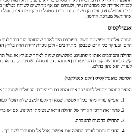
לכמות אדירה של ממחטות נייר, ולעתים הם אף מתקשים לשוחח בטלפון בש
כמו באנפילקסיס, אין בהן משום סננת חיים. מטפלים בהן במרפאות, אצל 
אחרותשל מערכת החיסון.
אנפילקסיס
תגובה אלרגית מפושטת קשה, הפורצת מיד לאחר שהחומר הזר חודר לגוף (הז
הדם, ובעיקר כלי הדם שבבטן, מתרחבים - ולכן ניכרת ירידה חדה בלחץ ה
החולה והסובבים אותו מופתעים: כשלושים שניות לאחר שנעקץ או נטל תרו
קשה ביותר של קצרת הסימפונות (אסתמה, גם זו מחלה שסיבתה, כנראה, רגיש
לעורו. הוא נתון בהלם.
הטיפול באנפילקסיס (הלם אנפילקטי)
המצב החמור מתחיל לפתע פתאום ומתקדם במהירות. הפעולות שתנקטו את
הזעיקו עזרה מהר ככל האפשר, שמא תיקלעו למצב שלא תוכלו לעזור
פתחו את דרכי האוויר של החולה וודאו שנשימתו תקינה. אם יש ברשו
התחילו בהכנות להעברה.
החדירו צנתר לווריד החולה אם אפשר, אבל אל תתעכבו לשם כך - כל