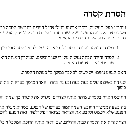
הסרת קסדה
עובדי מפעלי תעשייה, רוכבי אופנוע וחיילי צה"ל חייבים בחבישת קסדה ב
ויש להסיר הקסדה מראשו, יש לעשות זאת בזהירות רבה לבל יינזק הנפגע. יש 
להסיר קסדה נהג על פי הכללים הבאים:
במידה והנפגע בהכרה, הסבר לו כי אתה עומד להסיר קסדה וכי הינך 
הסרה זהירה ונכונה נעשית על ידי שני חובשים: העיקרון המנחה הו
שני מתיר את רצועות האחיזה.
האם הנפגע נושם? יש לשים לב לכך במשך כל פעולת ההסרה.
שני החובשים פועלים כעת בעת ובעונה אחת - האחד מושך בעדינות את הקס
כיפוף.
החובש האוחז בקסדה, מותח אותה לצדדים, מגדיל את קוטרה כך שניתן יהא
בה בשעה ממשיך החובש השני לתמוך בעורפו של הנפגע, כשהוא מעלה את
הנפגע שלא יישמט ולקבע את הצוואר בצווארון פילדלפיה, ואת הנפגע להשכי
רצוי לקחת את הקסדה לבית החולים, שם יראה אותה הרופא המקבל ויוכל